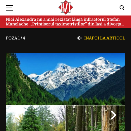
Nici Alexandra nu a mai rezistat lângă infractorul Ștefan
Manolache! „Prințișorul taximetriștilor” din Iași a divorţat
după doi ani de căsnicie
POZA
1
/
4
ÎNAPOI LA ARTICOL