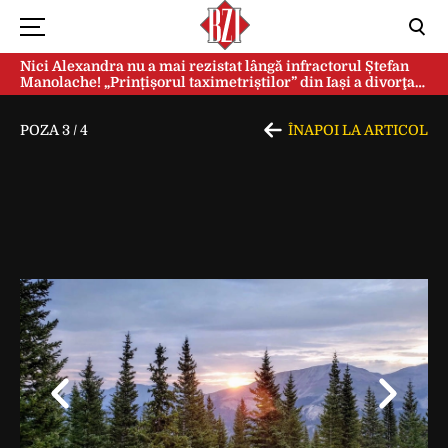
Nici Alexandra nu a mai rezistat lângă infractorul Ștefan
Manolache! „Prințișorul taximetriștilor” din Iași a divorţat
după doi ani de căsnicie
POZA
3
/
4
ÎNAPOI LA ARTICOL