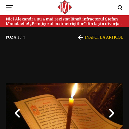
Nici Alexandra nu a mai rezistat lângă infractorul Ștefan
Manolache! „Prințișorul taximetriștilor” din Iași a divorţat
după doi ani de căsnicie
POZA
1
/
4
ÎNAPOI LA ARTICOL