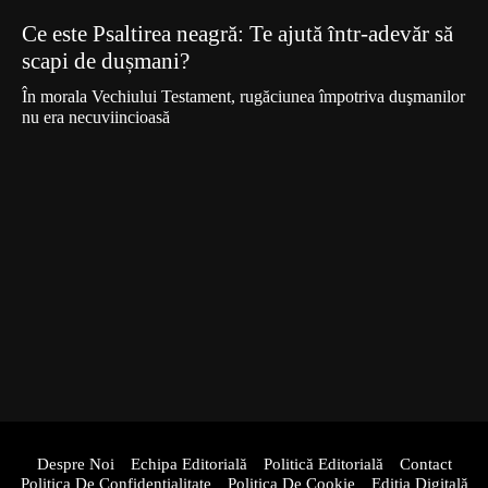
Ce este Psaltirea neagră: Te ajută într-adevăr să
scapi de dușmani?
În morala Vechiului Testament, rugăciunea împotriva duşmanilor
nu era necuviincioasă
Despre Noi
Echipa Editorială
Politică Editorială
Contact
Politica De Confidentialitate
Politica De Cookie
Ediția Digitală