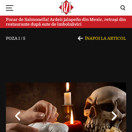
Focar de Salmonella! Ardeii jalapeño din Mexic, retrași din
restaurante după sute de îmbolnăviri
POZA
1
/
5
ÎNAPOI LA ARTICOL