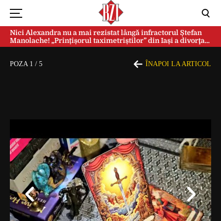
Nici Alexandra nu a mai rezistat lângă infractorul Ștefan
Manolache! „Prințișorul taximetriștilor” din Iași a divorţat
după doi ani de căsnicie
POZA
1
/
5
ÎNAPOI LA ARTICOL