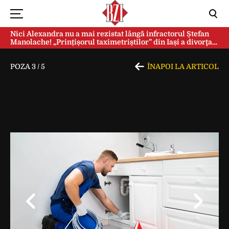
Nici Alexandra nu a mai rezistat lângă infractorul Ștefan
Manolache! „Prințișorul taximetriștilor” din Iași a divorţat
după doi ani de căsnicie
POZA
3
/
5
ÎNAPOI LA ARTICOL