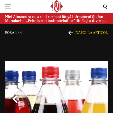
Nici Alexandra nu a mai rezistat lângă infractorul Ștefan
Manolache! „Prințișorul taximetriștilor” din Iași a divorţat
după doi ani de căsnicie
POZA
1
/
4
ÎNAPOI LA ARTICOL