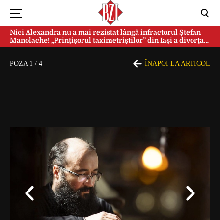
Nici Alexandra nu a mai rezistat lângă infractorul Ștefan
Manolache! „Prințișorul taximetriștilor” din Iași a divorţat
după doi ani de căsnicie
POZA
1
/
4
ÎNAPOI LA ARTICOL