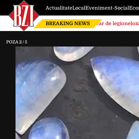
Actualitate
Local
Eveniment-Social
Eco
BREAKING NEWS
Focar de legioneloză
POZA
2
/
5