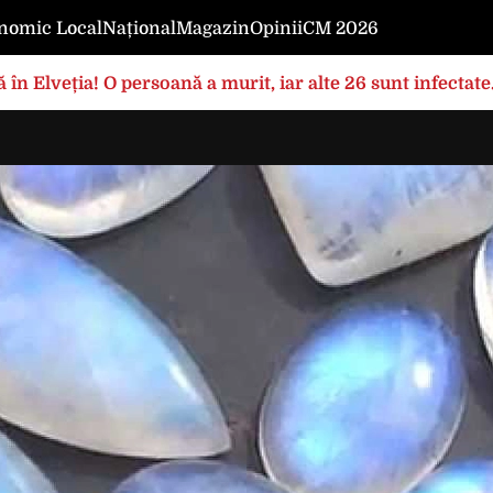
nomic Local
Național
Magazin
Opinii
CM 2026
 în Elveția! O persoană a murit, iar alte 26 sunt infectat