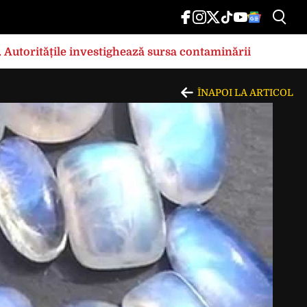
e. Autoritățile investighează sursa contaminării
ÎNAPOI LA ARTICOL