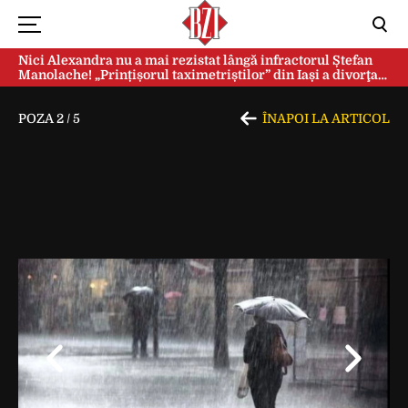
Nici Alexandra nu a mai rezistat lângă infractorul Ștefan
Manolache! „Prințișorul taximetriștilor” din Iași a divorţat
după doi ani de căsnicie
POZA
2
/
5
ÎNAPOI LA ARTICOL