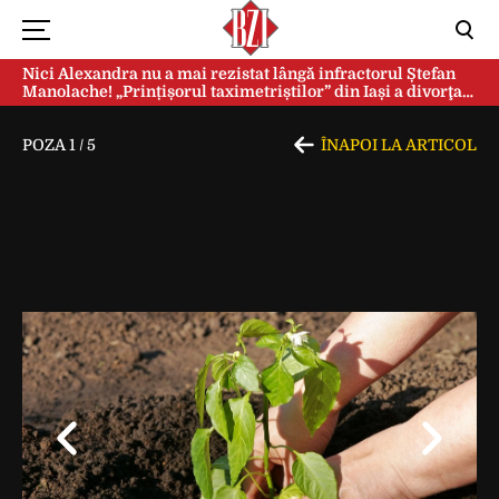
Nici Alexandra nu a mai rezistat lângă infractorul Ștefan
Manolache! „Prințișorul taximetriștilor” din Iași a divorţat
după doi ani de căsnicie
POZA
1
/
5
ÎNAPOI LA ARTICOL