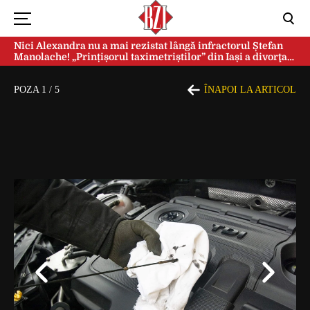
Nici Alexandra nu a mai rezistat lângă infractorul Ștefan
Manolache! „Prințișorul taximetriștilor” din Iași a divorţat
după doi ani de căsnicie
POZA
1
/
5
ÎNAPOI LA ARTICOL