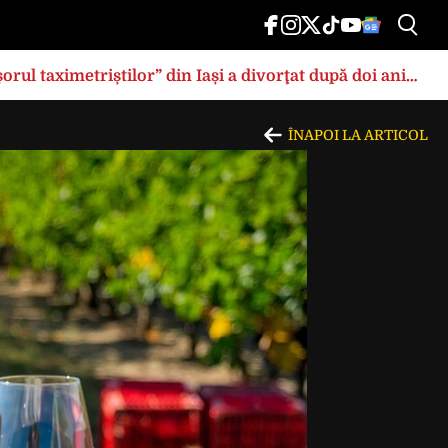
rul taximetriștilor” din Iași a divorţat după doi ani
ÎNAPOI LA ARTICOL