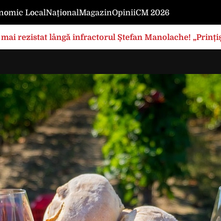
nomic Local
Național
Magazin
Opinii
CM 2026
mai rezistat lângă infractorul Ștefan Manolache! „Prințișo