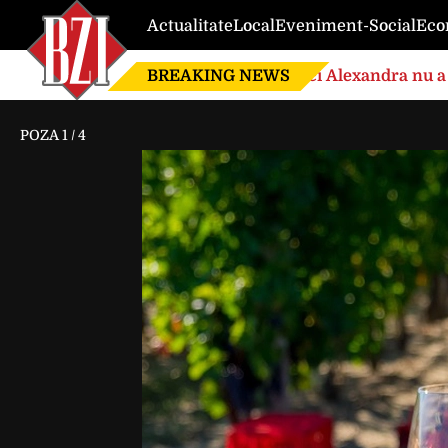
Actualitate
Local
Eveniment-Social
Eco
BREAKING NEWS
Nici Alexandra nu a 
de căsnicie
POZA
1
/
4