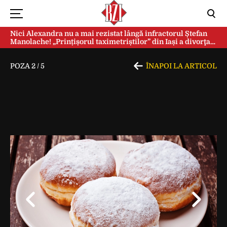
Nici Alexandra nu a mai rezistat lângă infractorul Ștefan
Manolache! „Prințișorul taximetriștilor” din Iași a divorţat
după doi ani de căsnicie
POZA
2
/
5
ÎNAPOI LA ARTICOL