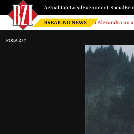
Actualitate
Local
Eveniment-Social
Eco
BREAKING NEWS
Nici Alexandra nu a 
de căsnicie
POZA
2
/
7