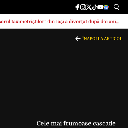
rul taximetriștilor” din Iași a divorţat după doi ani
ÎNAPOI LA ARTICOL
Cele mai frumoase cascade