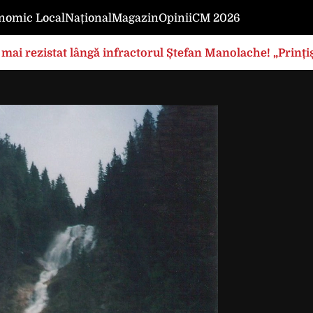
nomic Local
Național
Magazin
Opinii
CM 2026
mai rezistat lângă infractorul Ștefan Manolache! „Prințișo