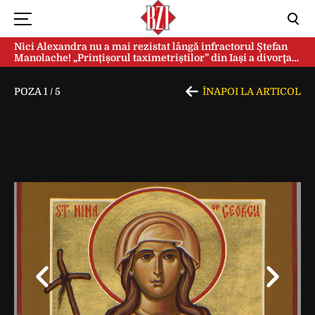
Nici Alexandra nu a mai rezistat lângă infractorul Ștefan
Manolache! „Prințișorul taximetriștilor” din Iași a divorţat
după doi ani de căsnicie
POZA
1
/
5
ÎNAPOI LA ARTICOL