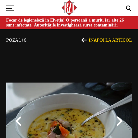
Focar de legioneloză în Elveția! O persoană a murit, iar alte 26
sunt infectate. Autoritățile investighează sursa contaminării
POZA
1
/
5
ÎNAPOI LA ARTICOL