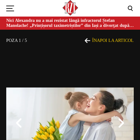
Nici Alexandra nu a mai rezistat lângă infractorul Ștefan
Manolache! „Prințișorul taximetriștilor” din Iași a divorţat după
doi ani de căsnicie
POZA
1
/
5
ÎNAPOI LA ARTICOL