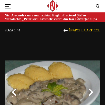
Nici Alexandra nu a mai rezistat lângă infractorul Ștefan
Manolache! „Prințișorul taximetriștilor” din Iași a divorţat după
doi ani de căsnicie
POZA
1
/
4
ÎNAPOI LA ARTICOL