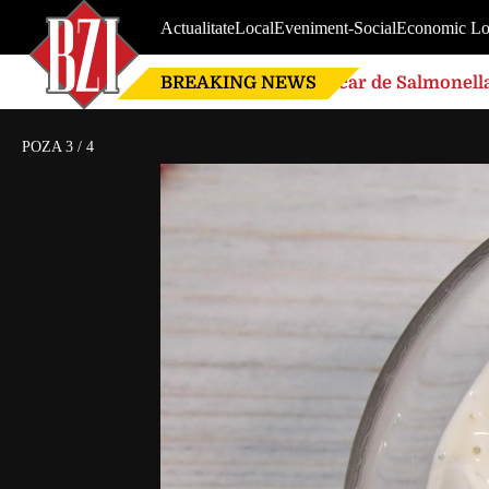
Actualitate
Local
Eveniment-Social
Economic Lo
BREAKING NEWS
Focar de Salmonella
POZA
3
/
4