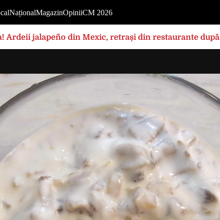
cal
Național
Magazin
Opinii
CM 2026
! Ardeii jalapeño din Mexic, retrași din restaurante după