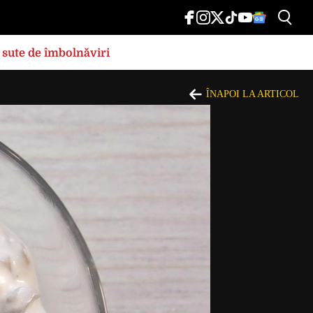
 sute de îmbolnăviri
ÎNAPOI LA ARTICOL