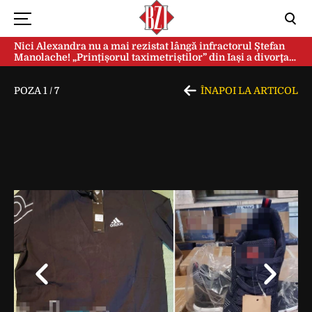
Nici Alexandra nu a mai rezistat lângă infractorul Ștefan
Manolache! „Prințișorul taximetriștilor” din Iași a divorţat
după doi ani de căsnicie
POZA
1
/
7
ÎNAPOI LA ARTICOL