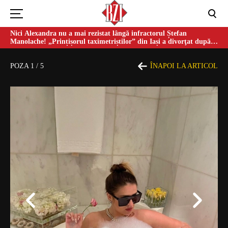
Nici Alexandra nu a mai rezistat lângă infractorul Ștefan
Manolache! „Prințișorul taximetriștilor” din Iași a divorţat după
doi ani de căsnicie
POZA
1
/
5
ÎNAPOI LA ARTICOL