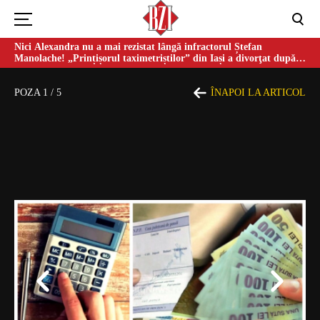
Nici Alexandra nu a mai rezistat lângă infractorul Ștefan
Manolache! „Prințișorul taximetriștilor” din Iași a divorţat după
doi ani de căsnicie
POZA
1
/
5
ÎNAPOI LA ARTICOL