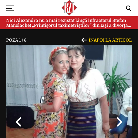
Nici Alexandra nu a mai rezistat lângă infractorul Ștefan
Manolache! „Prințișorul taximetriștilor” din Iași a divorţat
după doi ani de căsnicie
POZA
1
/
8
ÎNAPOI LA ARTICOL