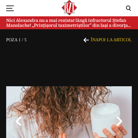
Nici Alexandra nu a mai rezistat lângă infractorul Ștefan
Manolache! „Prințișorul taximetriștilor” din Iași a divorţat
după doi ani de căsnicie
POZA
1
/
5
ÎNAPOI LA ARTICOL