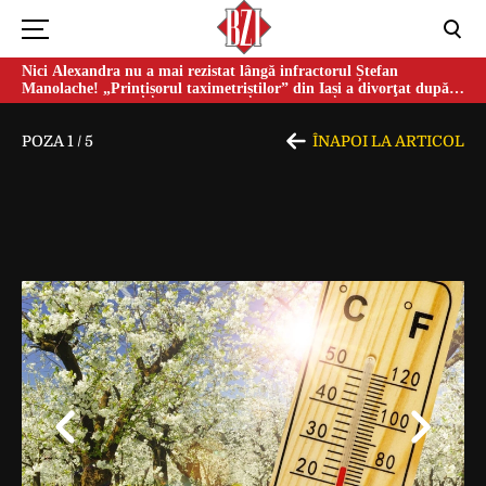
Nici Alexandra nu a mai rezistat lângă infractorul Ștefan
Manolache! „Prințișorul taximetriștilor” din Iași a divorţat după
doi ani de căsnicie
POZA
1
/
5
ÎNAPOI LA ARTICOL