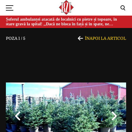
Șoferul ambulanței atacată de localnici cu pietre și topoare, în
stare gravă la spital! ,,Dacă ne bloca în față și în spate, ne
omorau…”
POZA
1
/
5
ÎNAPOI LA ARTICOL