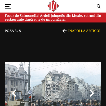
Focar de Salmonella! Ardeii jalapeño din Mexic, retrași din
restaurante după sute de îmbolnăviri
POZA
3
/
8
ÎNAPOI LA ARTICOL