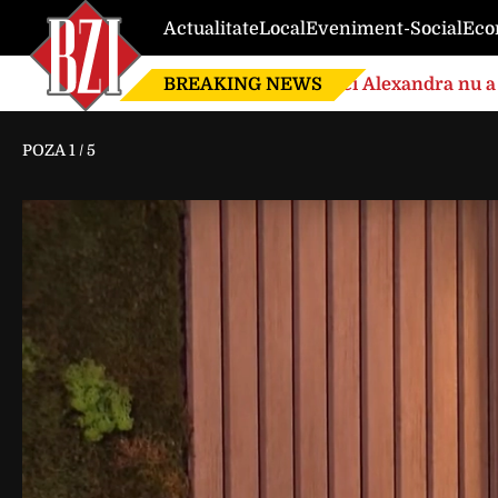
Actualitate
Local
Eveniment-Social
Eco
BREAKING NEWS
Nici Alexandra nu a 
de căsnicie
POZA
1
/
5