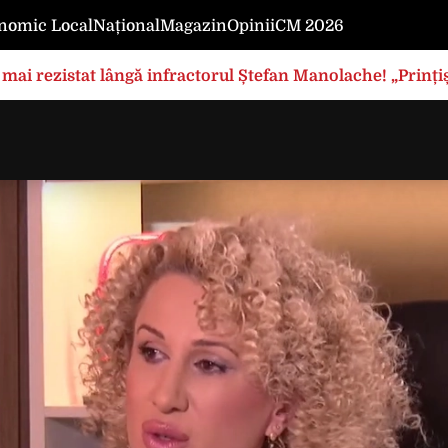
nomic Local
Național
Magazin
Opinii
CM 2026
mai rezistat lângă infractorul Ștefan Manolache! „Prințișo