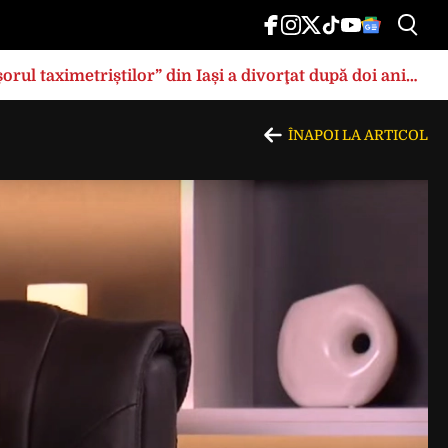
rul taximetriștilor” din Iași a divorţat după doi ani
ÎNAPOI LA ARTICOL