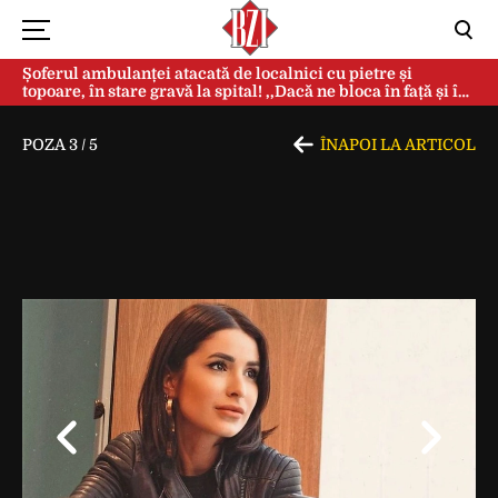
Șoferul ambulanței atacată de localnici cu pietre și
topoare, în stare gravă la spital! ,,Dacă ne bloca în față și în
spate, ne omorau…”
POZA
3
/
5
ÎNAPOI LA ARTICOL