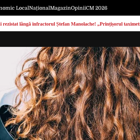
nomic Local
Național
Magazin
Opinii
CM 2026
rezistat lângă infractorul Ștefan Manolache! „Prințișorul taximetri