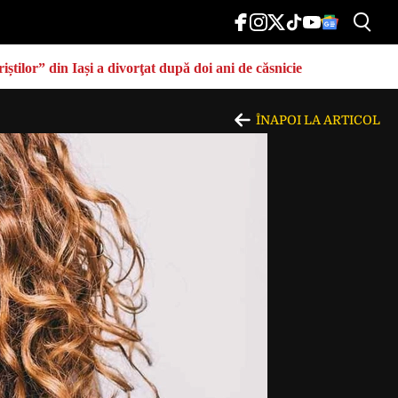
știlor” din Iași a divorţat după doi ani de căsnicie
ÎNAPOI LA ARTICOL