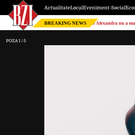
Actualitate
Local
Eveniment-Social
Eco
BREAKING NEWS
Nici Alexandra nu a mai 
POZA
1
/
5