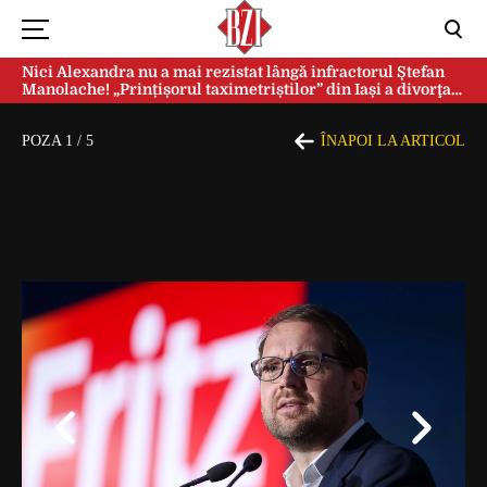
Nici Alexandra nu a mai rezistat lângă infractorul Ștefan
Manolache! „Prințișorul taximetriștilor” din Iași a divorţat
după doi ani de căsnicie
POZA
1
/
5
ÎNAPOI LA ARTICOL