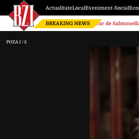
Actualitate
Local
Eveniment-Social
Eco
BREAKING NEWS
Focar de Salmonella
POZA
1
/
5