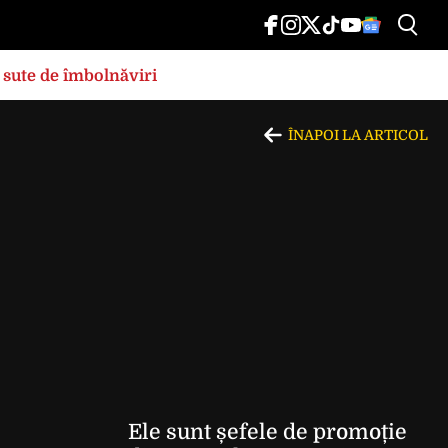
 sute de îmbolnăviri
ÎNAPOI LA ARTICOL
Ele sunt șefele de promoție