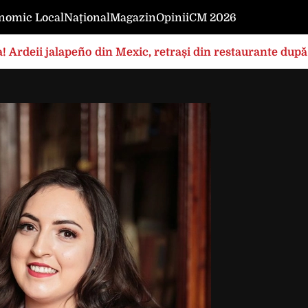
nomic Local
Național
Magazin
Opinii
CM 2026
! Ardeii jalapeño din Mexic, retrași din restaurante după