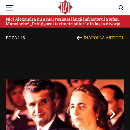
Nici Alexandra nu a mai rezistat lângă infractorul Ștefan
Manolache! „Prințișorul taximetriștilor” din Iași a divorţat
după doi ani de căsnicie
POZA
1
/
5
ÎNAPOI LA ARTICOL