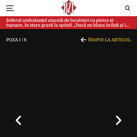
Șoferul ambulanței atacată de localnici cu pietre și
topoare, în stare gravă la spital! ,,Dacă ne bloca în față și în
spate, ne omorau…”
POZA
1
/
8
ÎNAPOI LA ARTICOL