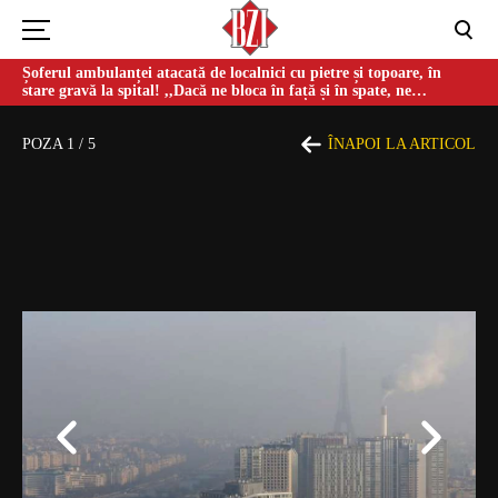
Șoferul ambulanței atacată de localnici cu pietre și topoare, în
stare gravă la spital! ,,Dacă ne bloca în față și în spate, ne
omorau…”
POZA
1
/
5
ÎNAPOI LA ARTICOL