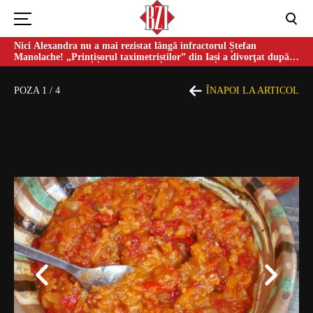
Nici Alexandra nu a mai rezistat lângă infractorul Ștefan
Manolache! „Prințișorul taximetriștilor” din Iași a divorţat după
doi ani de căsnicie
POZA
1
/
4
ÎNAPOI LA ARTICOL