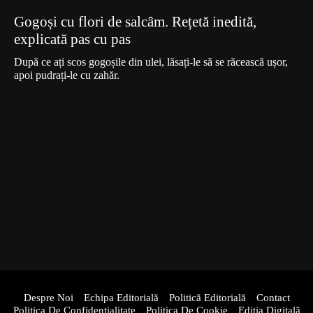
Gogoși cu flori de salcâm. Rețetă inedită,
explicată pas cu pas
După ce ați scos gogoșile din ulei, lăsați-le să se răcească ușor,
apoi pudrați-le cu zahăr.
Despre Noi
Echipa Editorială
Politică Editorială
Contact
Politica De Confidentialitate
Politica De Cookie
Ediția Digitală