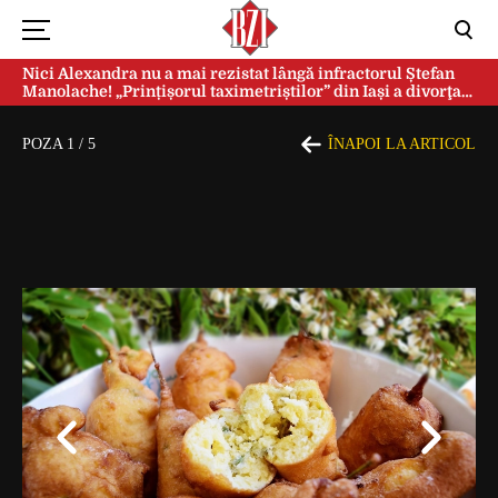
Nici Alexandra nu a mai rezistat lângă infractorul Ștefan
Manolache! „Prințișorul taximetriștilor” din Iași a divorţat
după doi ani de căsnicie
POZA
1
/
5
ÎNAPOI LA ARTICOL