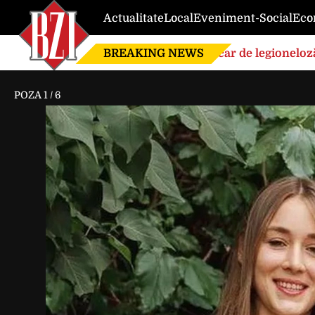
Actualitate
Local
Eveniment-Social
Eco
BREAKING NEWS
Focar de legioneloză
POZA
1
/
6