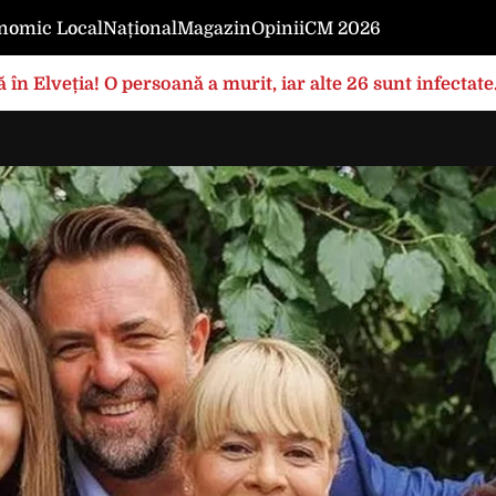
nomic Local
Național
Magazin
Opinii
CM 2026
 în Elveția! O persoană a murit, iar alte 26 sunt infectat