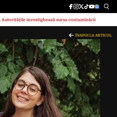
e. Autoritățile investighează sursa contaminării
ÎNAPOI LA ARTICOL