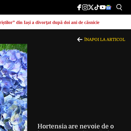
știlor” din Iași a divorţat după doi ani de căsnicie
ÎNAPOI LA ARTICOL
Hortensia are nevoie de o