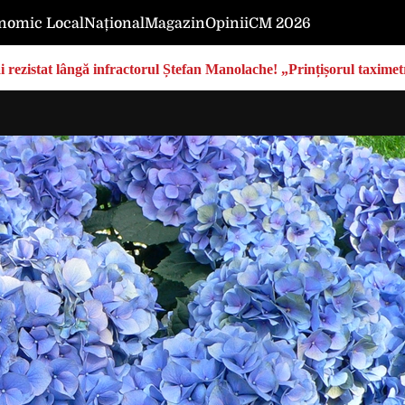
nomic Local
Național
Magazin
Opinii
CM 2026
rezistat lângă infractorul Ștefan Manolache! „Prințișorul taximetri