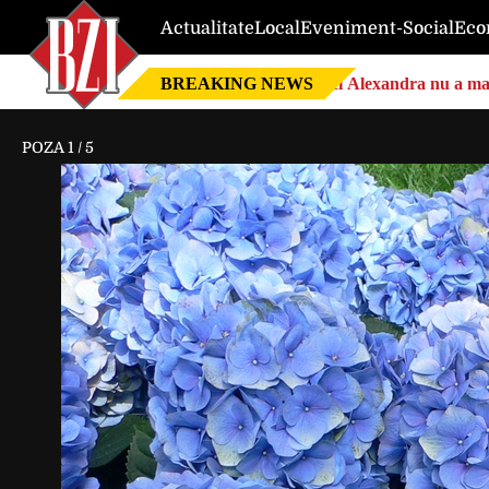
Actualitate
Local
Eveniment-Social
Eco
BREAKING NEWS
Nici Alexandra nu a mai 
POZA
1
/
5