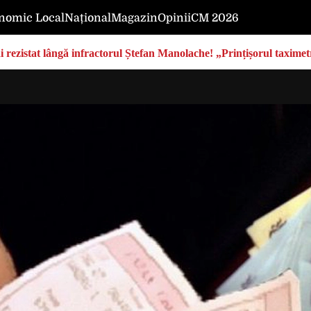
nomic Local
Național
Magazin
Opinii
CM 2026
rezistat lângă infractorul Ștefan Manolache! „Prințișorul taximetri