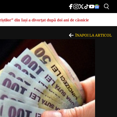
știlor” din Iași a divorţat după doi ani de căsnicie
ÎNAPOI LA ARTICOL