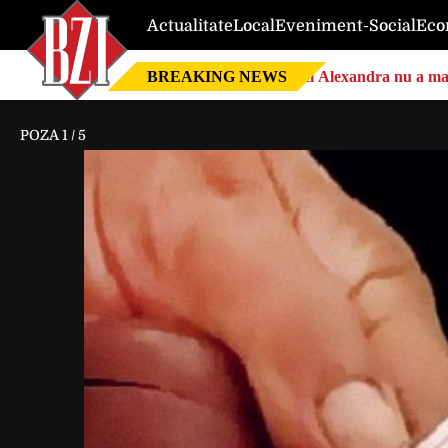
Actualitate
Local
Eveniment-Social
Eco
BREAKING NEWS
Nici Alexandra nu a mai 
POZA
1
/
5