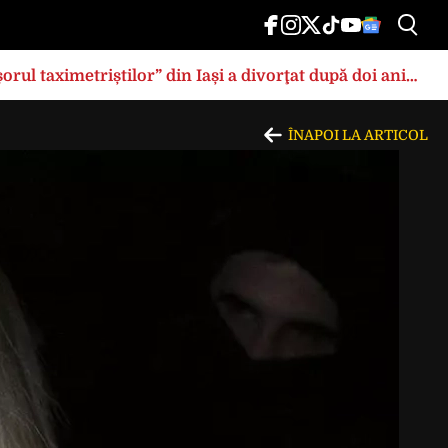
rul taximetriștilor” din Iași a divorţat după doi ani
ÎNAPOI LA ARTICOL