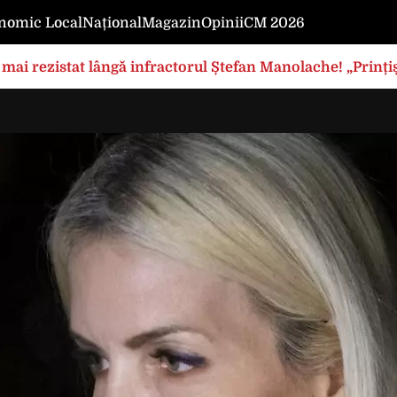
nomic Local
Național
Magazin
Opinii
CM 2026
mai rezistat lângă infractorul Ștefan Manolache! „Prințișo