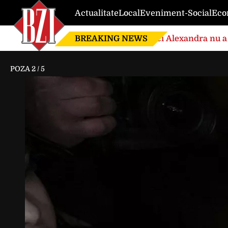
Actualitate
Local
Eveniment-Social
Eco
BREAKING NEWS
Nici Alexandra nu a 
de căsnicie
POZA
2
/
5