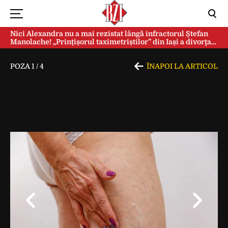
Nici Alexandra nu a mai rezistat lângă infractorul Ștefan
Manolache! „Prințișorul taximetriștilor” din Iași a divorţat
după doi ani de căsnicie
POZA
1
/
4
ÎNAPOI LA ARTICOL