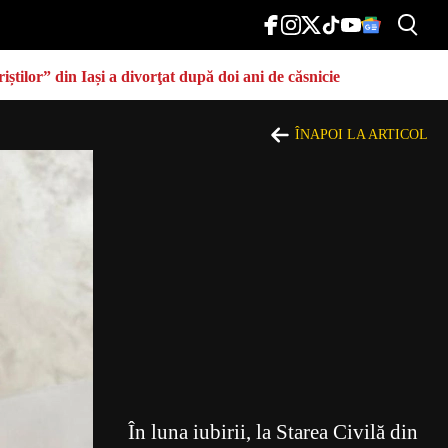
știlor” din Iași a divorţat după doi ani de căsnicie
ÎNAPOI LA ARTICOL
În luna iubirii, la Starea Civilă din