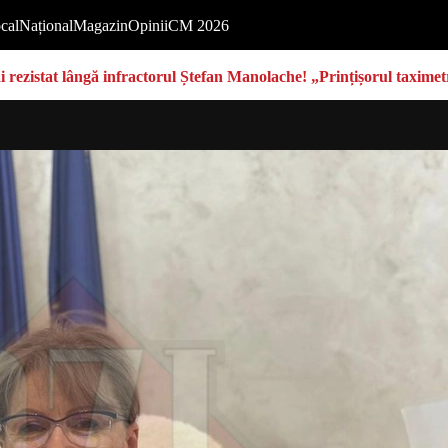
cal
Național
Magazin
Opinii
CM 2026
rezistat lângă infractorul Ștefan Manolache! „Prințișorul taximetri