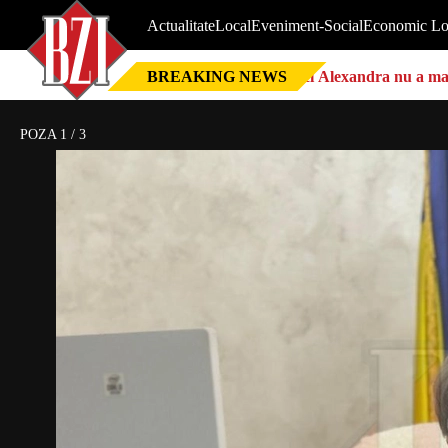
Actualitate
Local
Eveniment-Social
Economic Lo
BREAKING NEWS
Nici Alexandra nu a mai 
POZA
1
/
3