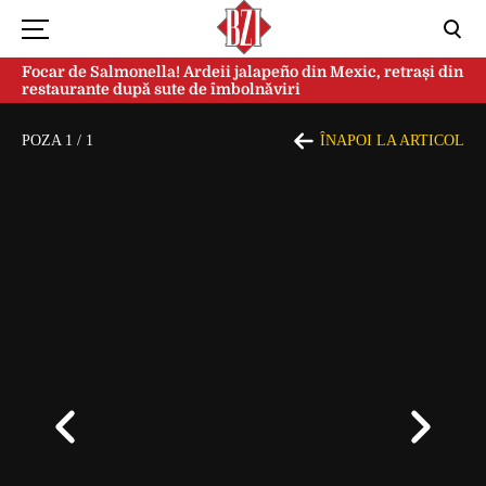
Focar de Salmonella! Ardeii jalapeño din Mexic, retrași din
restaurante după sute de îmbolnăviri
POZA
1
/
1
ÎNAPOI LA ARTICOL