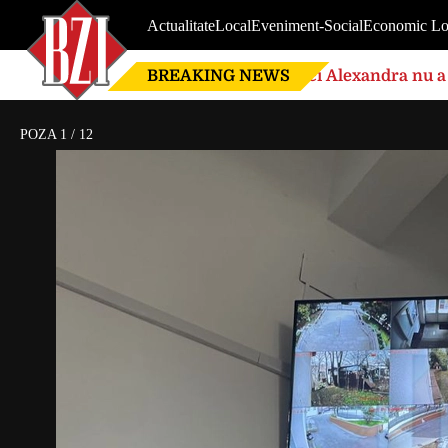
Actualitate
Local
Eveniment-Social
Economic Lo
BREAKING NEWS
Nici Alexandra nu a 
de căsnicie
POZA
1
/
12