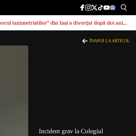
rul taximetriștilor” din Iași a divorţat după doi ani
ÎNAPOI LA ARTICOL
Incident grav la Colegiul