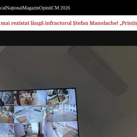
cal
Național
Magazin
Opinii
CM 2026
mai rezistat lângă infractorul Ștefan Manolache! „Prințișo