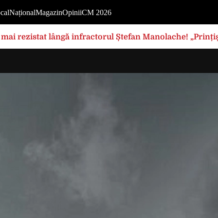
cal
Național
Magazin
Opinii
CM 2026
mai rezistat lângă infractorul Ștefan Manolache! „Prințișo