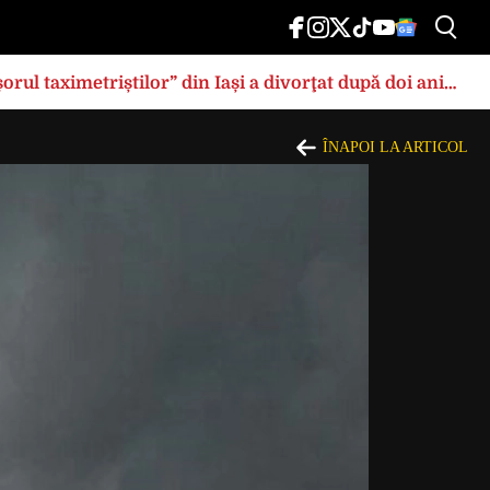
rul taximetriștilor” din Iași a divorţat după doi ani
ÎNAPOI LA ARTICOL