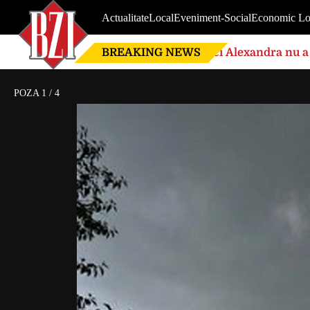
Actualitate
Local
Eveniment-Social
Economic Lo
BREAKING NEWS
Nici Alexandra nu a 
de căsnicie
POZA
1
/
4