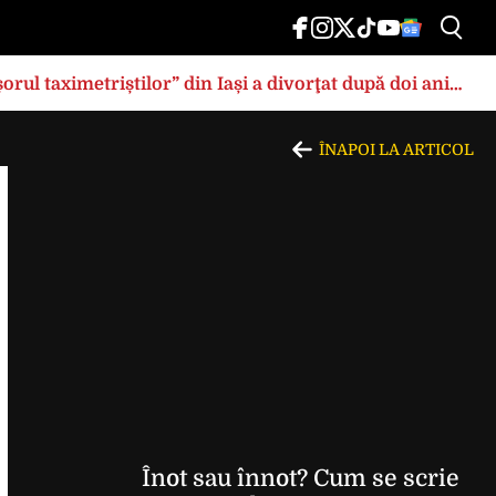
rul taximetriștilor” din Iași a divorţat după doi ani
ÎNAPOI LA ARTICOL
Înot sau înnot? Cum se scrie