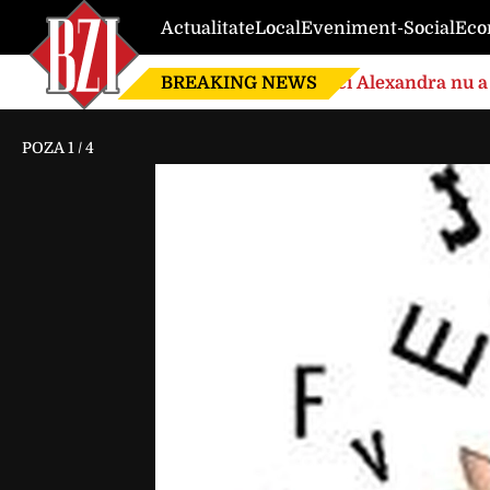
Actualitate
Local
Eveniment-Social
Eco
BREAKING NEWS
Nici Alexandra nu a 
de căsnicie
POZA
1
/
4