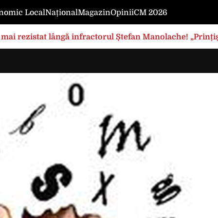
nomic Local
Național
Magazin
Opinii
CM 2026
mai rezistat lângă infractorul Ștefan Manolache! „Prințișo