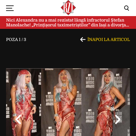
Nici Alexandra nu a mai rezistat lângă infractorul Ștefan
Manolache! „Prințișorul taximetriștilor” din Iași a divorţat
după doi ani de căsnicie
POZA
1
/
3
ÎNAPOI LA ARTICOL