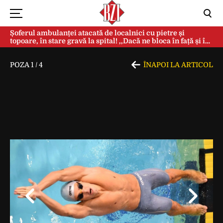
Șoferul ambulanței atacată de localnici cu pietre și
topoare, în stare gravă la spital! ,,Dacă ne bloca în față și în
spate, ne omorau…”
POZA
1
/
4
ÎNAPOI LA ARTICOL